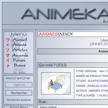
[
Ani
[
#
A
B
C
D
Animé
Qui voilà ?
(2013)
TITRE ORIGINAL : Vem ? Fi
ANNÉE DE PRODUCTION :
STUDIO : [
FILMTECKNARN
GENRE : [
FAMILIAL & JE
AUTEUR : [
WIRSÉN STIN
TYPE & DURÉE : 1 FILM 3
Recherche avancée
Role :
Auteur original
Anime Store