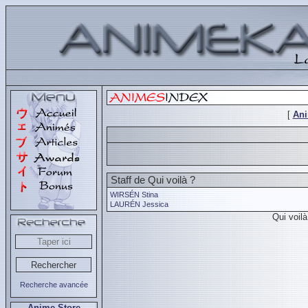
[
An
Staff de Qui voilà ?
WIRSÉN Stina
LAURÉN Jessica
Qui voil
Recherche avancée
Anime Store