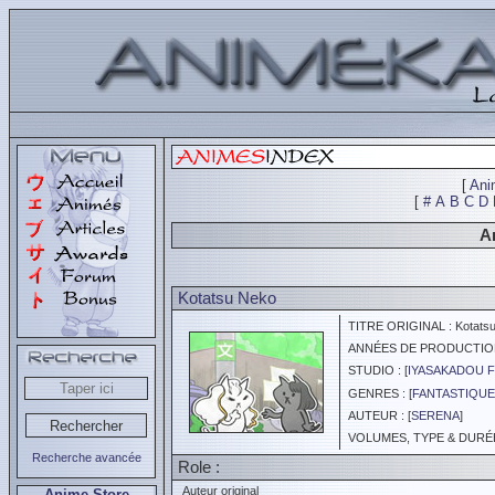
[
Ani
[
#
A
B
C
D
An
Kotatsu Neko
TITRE ORIGINAL : Kotats
ANNÉES DE PRODUCTION :
STUDIO : [
IYASAKADOU F
GENRES : [
FANTASTIQUE
AUTEUR : [
SERENA
]
VOLUMES, TYPE & DURÉE 
Recherche avancée
Role :
Auteur original
Anime Store