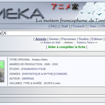
[
FAQ
] [
Staff
] [
Contacts
] [
Stats
] [
Ch
[
Animés
|
Genres
|
Personnes
|
Studios
|
Editeurs
]
<<
Kotaro en Solo
:: Animes ::
Kotenco Tenco
>>
[
Aider à compléter la fiche
]
TITRE ORIGINAL : Kotatsu Neko
ANNÉES DE PRODUCTION : 2009 - 2010
STUDIO : [
IYASAKADOU FILM
]
GENRES : [
FANTASTIQUE & MYTHE
] [
COMéDIE
]
AUTEUR : [
SERENA
]
VOLUMES, TYPE & DURÉE : 26 EPS 5 mins