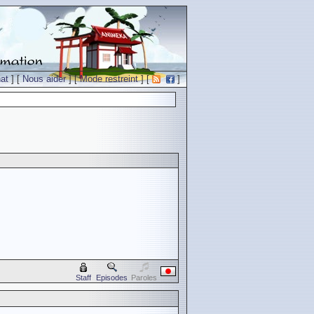
at
] [
Nous aider
] [
Mode restreint
] [
]
Staff
Episodes
Paroles