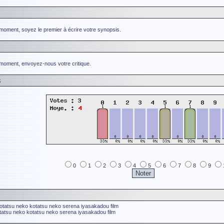
 moment, soyez le premier à écrire votre synopsis.
 moment, envoyez-nous votre critique.
s
0
1
2
3
4
5
6
7
8
9
otatsu neko
kotatsu neko
serena
iyasakadou film
tatsu neko
kotatsu neko
serena
iyasakadou film