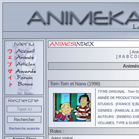
[
Ani
[
#
A
B
C
D
Animés 
Tom-Tom et Nana
(1998)
TITRE ORIGINAL : Tom-To
ANNÉE DE PRODUCTION :
STUDIOS : [
FRANCE 3
] [
B
GENRES : [
FAMILIAL & J
AUTEURS : [
REBERG EV
VOLUMES, TYPE & DURÉE 
Recherche avancée
Roles :
Auteur original
Anime Store