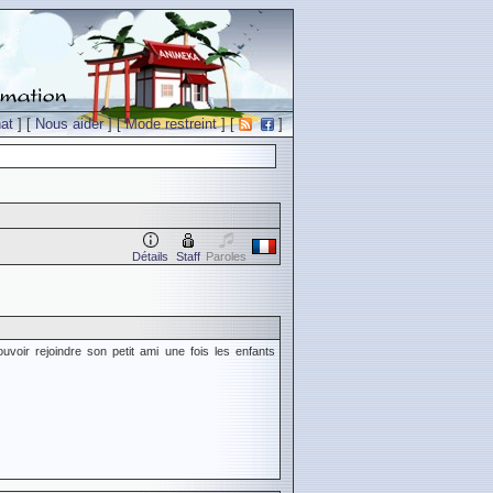
at
] [
Nous aider
] [
Mode restreint
] [
]
Détails
Staff
Paroles
voir rejoindre son petit ami une fois les enfants