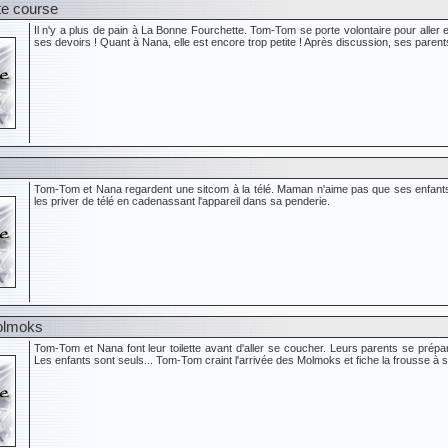
ite course
Il n'y a plus de pain à La Bonne Fourchette. Tom-Tom se porte volontaire pour aller 
ses devoirs ! Quant à Nana, elle est encore trop petite ! Après discussion, ses parents au
Tom-Tom et Nana regardent une sitcom à la télé. Maman n'aime pas que ses enfant
les priver de télé en cadenassant l'appareil dans sa penderie.
Molmoks
Tom-Tom et Nana font leur toilette avant d'aller se coucher. Leurs parents se prépar
Les enfants sont seuls... Tom-Tom craint l'arrivée des Molmoks et fiche la frousse à 