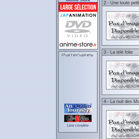
2 - Une toute pet
3 - La télé folie
4 - La nuit des 
Liste complète