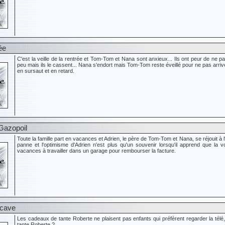
ée
C'est la veille de la rentrée et Tom-Tom et Nana sont anxieux... Ils ont peur de ne pa
peu mais ils le cassent... Nana s'endort mais Tom-Tom reste éveillé pour ne pas arriver 
en sursaut et en retard.
Gazopoil
Toute la famille part en vacances et Adrien, le père de Tom-Tom et Nana, se réjouit à 
panne et l'optimisme d'Adrien n'est plus qu'un souvenir lorsqu'il apprend que la vo
vacances à travailler dans un garage pour rembourser la facture.
 cave
Les cadeaux de tante Roberte ne plaisent pas enfants qui préfèrent regarder la télé,
tante Roberte ?