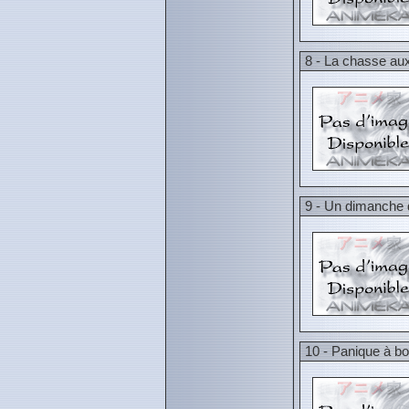
8 - La chasse au
9 - Un dimanche 
10 - Panique à bo