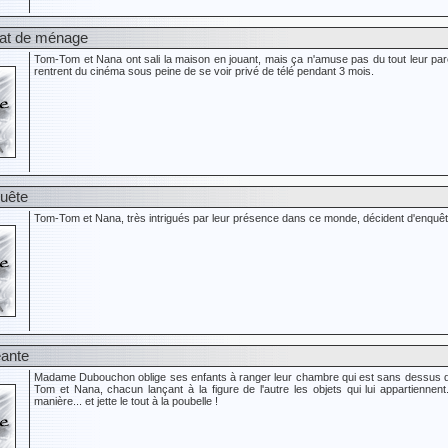
nat de ménage
Tom-Tom et Nana ont sali la maison en jouant, mais ça n'amuse pas du tout leur paren
rentrent du cinéma sous peine de se voir privé de télé pendant 3 mois.
quête
Tom-Tom et Nana, très intrigués par leur présence dans ce monde, décident d'enquêter
éante
Madame Dubouchon oblige ses enfants à ranger leur chambre qui est sans dessus d
Tom et Nana, chacun lançant à la figure de l'autre les objets qui lui appartiennen
manière... et jette le tout à la poubelle !