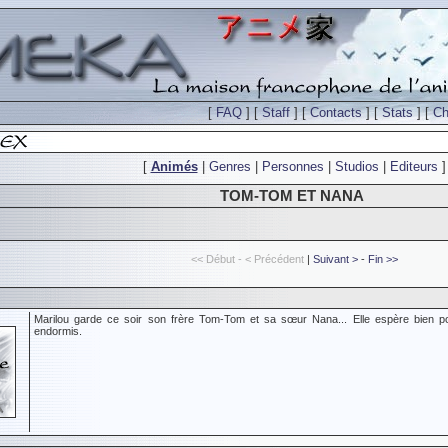
[
FAQ
] [
Staff
] [
Contacts
] [
Stats
] [
Ch
[
Animés
|
Genres
|
Personnes
|
Studios
|
Editeurs
]
TOM-TOM ET NANA
<< Début - < Précédent
|
Suivant >
-
Fin >>
Marilou garde ce soir son frère Tom-Tom et sa sœur Nana... Elle espère bien pou
endormis.