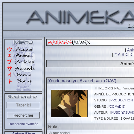
[
Ani
[
#
A
B
C
D
Animés
Yondemasu yo, Azazel-san. (OAV)
TITRE ORIGINAL : Yondema
ANNÉE DE PRODUCTION :
STUDIO : [
PRODUCTION 
GENRE : [
COMéDIE
]
AUTEUR : [
KUBO YASUHI
TYPE & DURÉE : 1 OAV 12
Recherche avancée
Role :
Auteur original
Anime Store