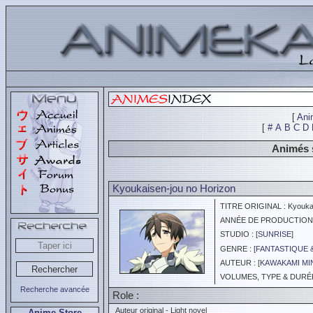
[
Ani
[
#
A
B
C
D
Animés 
Kyoukaisen-jou no Horizon
TITRE ORIGINAL : Kyoukai
ANNÉE DE PRODUCTION :
STUDIO : [
SUNRISE
]
GENRE : [
FANTASTIQUE 
AUTEUR : [
KAWAKAMI M
VOLUMES, TYPE & DURÉE 
Recherche avancée
Role :
Auteur original - Light novel
Anime Store