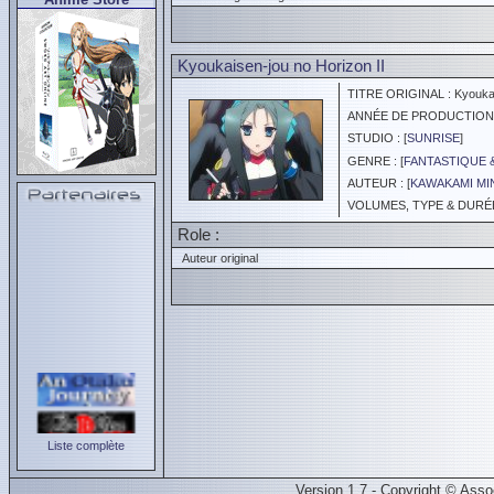
Kyoukaisen-jou no Horizon II
TITRE ORIGINAL : Kyoukais
ANNÉE DE PRODUCTION :
STUDIO : [
SUNRISE
]
GENRE : [
FANTASTIQUE 
AUTEUR : [
KAWAKAMI M
VOLUMES, TYPE & DURÉE 
Role :
Auteur original
Liste complète
Version 1.7 - Copyright © Ass