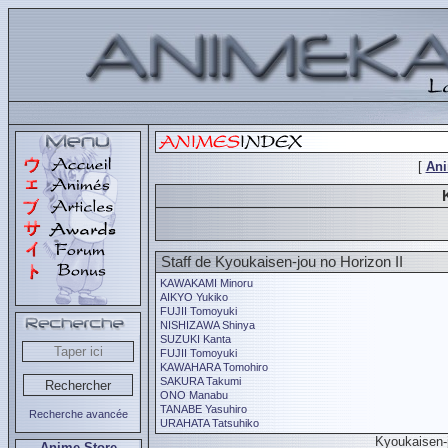
[
An
Staff de Kyoukaisen-jou no Horizon II
KAWAKAMI Minoru
AIKYO Yukiko
FUJII Tomoyuki
NISHIZAWA Shinya
SUZUKI Kanta
FUJII Tomoyuki
KAWAHARA Tomohiro
SAKURA Takumi
ONO Manabu
TANABE Yasuhiro
Recherche avancée
URAHATA Tatsuhiko
Kyoukaisen-
Anime Store