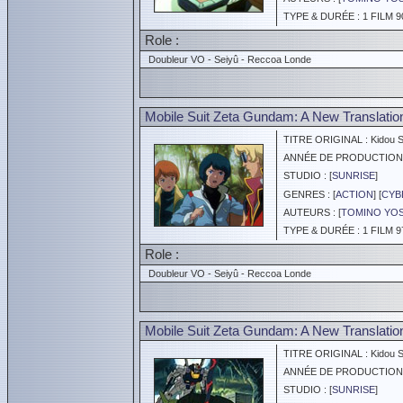
TYPE & DURÉE : 1 FILM 9
Role :
Doubleur VO - Seiyû - Reccoa Londe
Mobile Suit Zeta Gundam: A New Translation 
TITRE ORIGINAL : Kidou Sen
ANNÉE DE PRODUCTION :
STUDIO : [
SUNRISE
]
GENRES : [
ACTION
] [
CYB
AUTEURS : [
TOMINO YOS
TYPE & DURÉE : 1 FILM 9
Role :
Doubleur VO - Seiyû - Reccoa Londe
Mobile Suit Zeta Gundam: A New Translation I
TITRE ORIGINAL : Kidou Sen
ANNÉE DE PRODUCTION :
STUDIO : [
SUNRISE
]