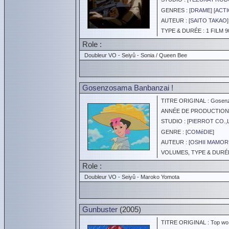
GENRES : [
DRAME
] [
ACT
AUTEUR : [
SAITO TAKAO
]
TYPE & DURÉE : 1 FILM 9
Role :
Doubleur VO - Seiyû - Sonia / Queen Bee
Gosenzosama Banbanzai !
TITRE ORIGINAL : Gosenz
ANNÉE DE PRODUCTION :
STUDIO : [
PIERROT CO.,
GENRE : [
COMéDIE
]
AUTEUR : [
OSHII MAMO
VOLUMES, TYPE & DURÉE 
Role :
Doubleur VO - Seiyû - Maroko Yomota
Gunbuster
(2005)
TITRE ORIGINAL : Top wo 