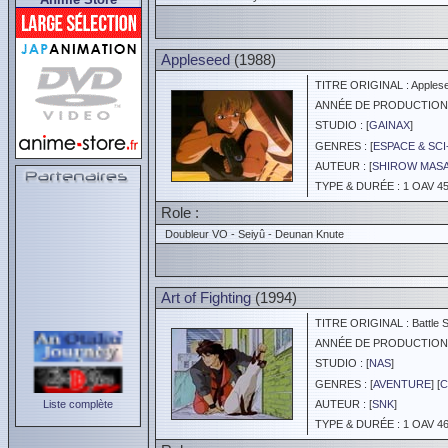
Appleseed
(1988)
TITRE ORIGINAL : Apples
ANNÉE DE PRODUCTION :
STUDIO : [
GAINAX
]
GENRES : [
ESPACE & SCI
AUTEUR : [
SHIROW MAS
TYPE & DURÉE : 1 OAV 45
Role :
Doubleur VO - Seiyû - Deunan Knute
Art of Fighting
(1994)
TITRE ORIGINAL : Battle Sp
ANNÉE DE PRODUCTION :
STUDIO : [
NAS
]
GENRES : [
AVENTURE
] [
C
Liste complète
AUTEUR : [
SNK
]
TYPE & DURÉE : 1 OAV 46