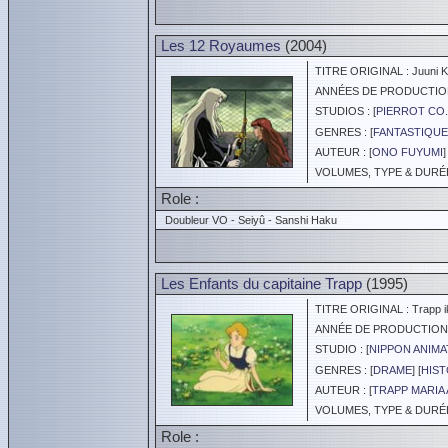
Les 12 Royaumes
(2004)
TITRE ORIGINAL : Juuni K
ANNÉES DE PRODUCTION :
STUDIOS : [
PIERROT CO.
GENRES : [
FANTASTIQUE
AUTEUR : [
ONO FUYUMI
]
VOLUMES, TYPE & DURÉE 
Role :
Doubleur VO - Seiyû - Sanshi Haku
Les Enfants du capitaine Trapp
(1995)
TITRE ORIGINAL : Trapp i
ANNÉE DE PRODUCTION :
STUDIO : [
NIPPON ANIMA
GENRES : [
DRAME
] [
HIS
AUTEUR : [
TRAPP MARIA
VOLUMES, TYPE & DURÉE 
Role :