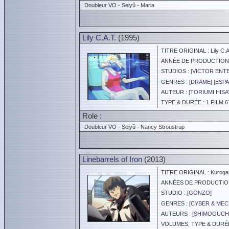
Doubleur VO - Seiyû - Maria
Lily C.A.T.
(1995)
TITRE ORIGINAL : Lily C.A
ANNÉE DE PRODUCTION :
STUDIOS : [
VICTOR ENTE
GENRES : [
DRAME
] [
ESPA
AUTEUR : [
TORIUMI HISA
TYPE & DURÉE : 1 FILM 6
Role :
Doubleur VO - Seiyû - Nancy Stroustrup
Linebarrels of Iron
(2013)
TITRE ORIGINAL : Kurogane
ANNÉES DE PRODUCTION :
STUDIO : [
GONZO
]
GENRES : [
CYBER & ME
AUTEURS : [
SHIMOGUCH
VOLUMES, TYPE & DURÉE 