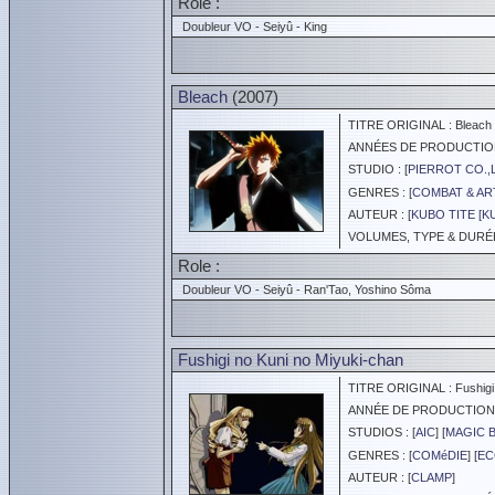
Role :
Doubleur VO - Seiyû - King
Bleach
(2007)
TITRE ORIGINAL : Bleach
ANNÉES DE PRODUCTION :
STUDIO : [
PIERROT CO.,
GENRES : [
COMBAT & AR
AUTEUR : [
KUBO TITE [K
VOLUMES, TYPE & DURÉE 
Role :
Doubleur VO - Seiyû - Ran'Tao, Yoshino Sôma
Fushigi no Kuni no Miyuki-chan
TITRE ORIGINAL : Fushigi 
ANNÉE DE PRODUCTION :
STUDIOS : [
AIC
] [
MAGIC 
GENRES : [
COMéDIE
] [
EC
AUTEUR : [
CLAMP
]