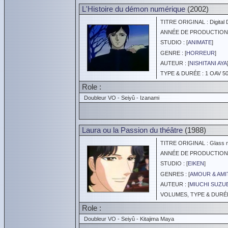
L'Histoire du démon numérique
(2002)
TITRE ORIGINAL : Digital D
ANNÉE DE PRODUCTION :
STUDIO : [
ANIMATE
]
GENRE : [
HORREUR
]
AUTEUR : [
NISHITANI AYA
TYPE & DURÉE : 1 OAV 50
Role :
Doubleur VO - Seiyû - Izanami
Laura ou la Passion du théâtre
(1988)
TITRE ORIGINAL : Glass 
ANNÉE DE PRODUCTION :
STUDIO : [
EIKEN
]
GENRES : [
AMOUR & AMI
AUTEUR : [
MIUCHI SUZU
VOLUMES, TYPE & DURÉE 
Role :
Doubleur VO - Seiyû - Kitajima Maya