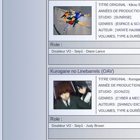
TITRE ORIGINAL : Kikou S
ANNÉES DE PRODUCTION :
STUDIO : [
SUNRISE
]
GENRES : [
ESPACE & SCI
AUTEUR : [
YATATE HAJIM
VOLUMES, TYPE & DURÉE 
Role :
Doubleur VO - Seiyû - Diane Lance
Kurogane no Linebarrels (OAV)
TITRE ORIGINAL : Kurogane
ANNÉE DE PRODUCTION :
STUDIO : [
GONZO
]
GENRES : [
CYBER & ME
AUTEURS : [
SHIMIZU EIIC
VOLUMES, TYPE & DURÉE 
Role :
Doubleur VO - Seiyû - Judy Brown