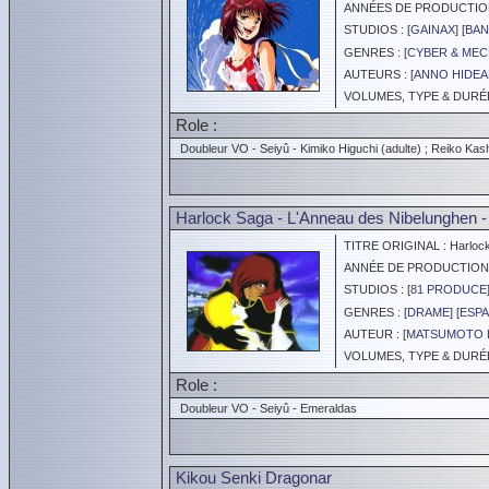
ANNÉES DE PRODUCTION :
STUDIOS : [
GAINAX
] [
BAN
GENRES : [
CYBER & ME
AUTEURS : [
ANNO HIDEA
VOLUMES, TYPE & DURÉE 
Role :
Doubleur VO - Seiyû - Kimiko Higuchi (adulte) ; Reiko Kas
Harlock Saga - L'Anneau des Nibelunghen - 
TITRE ORIGINAL : Harlock 
ANNÉE DE PRODUCTION :
STUDIOS : [
81 PRODUCE
GENRES : [
DRAME
] [
ESPA
AUTEUR : [
MATSUMOTO L
VOLUMES, TYPE & DURÉE 
Role :
Doubleur VO - Seiyû - Emeraldas
Kikou Senki Dragonar