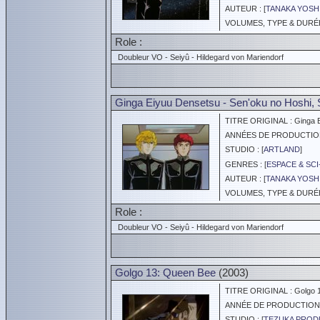
AUTEUR : [
TANAKA YOSHI
VOLUMES, TYPE & DURÉE 
Role :
Doubleur VO - Seiyû - Hildegard von Mariendorf
Ginga Eiyuu Densetsu - Sen'oku no Hoshi, 
TITRE ORIGINAL : Ginga Eiy
ANNÉES DE PRODUCTION :
STUDIO : [
ARTLAND
]
GENRES : [
ESPACE & SCI
AUTEUR : [
TANAKA YOSHI
VOLUMES, TYPE & DURÉE 
Role :
Doubleur VO - Seiyû - Hildegard von Mariendorf
Golgo 13: Queen Bee
(2003)
TITRE ORIGINAL : Golgo 1
ANNÉE DE PRODUCTION :
STUDIO : [
TEZUKA PROD