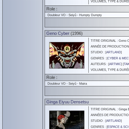
VOLUMES, TYPE & DURÉE 
Role :
Doubleur VO - Seiyû - Humpty Dumpty
Geno Cyber
(1996)
TITRE ORIGINAL : Geno Cy
ANNÉE DE PRODUCTION :
STUDIO : [
ARTLAND
]
GENRES : [
CYBER & ME
AUTEURS : [
ARTMIC
] [
TA
VOLUMES, TYPE & DURÉE 
Role :
Doubleur VO - Seiyû - Maira
Ginga Eiyuu Densetsu
TITRE ORIGINAL : Ginga E
ANNÉES DE PRODUCTION :
STUDIO : [
ARTLAND
]
GENRES : [
ESPACE & SCI