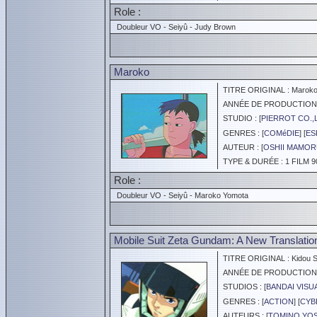
Role :
Doubleur VO - Seiyû - Judy Brown
Maroko
TITRE ORIGINAL : Marok
ANNÉE DE PRODUCTION :
STUDIO : [
PIERROT CO.,
GENRES : [
COMéDIE
] [
ES
AUTEUR : [
OSHII MAMO
TYPE & DURÉE : 1 FILM 9
Role :
Doubleur VO - Seiyû - Maroko Yomota
Mobile Suit Zeta Gundam: A New Translation 
TITRE ORIGINAL : Kidou S
ANNÉE DE PRODUCTION :
STUDIOS : [
BANDAI VISU
GENRES : [
ACTION
] [
CYB
AUTEURS : [
TOMINO YOS