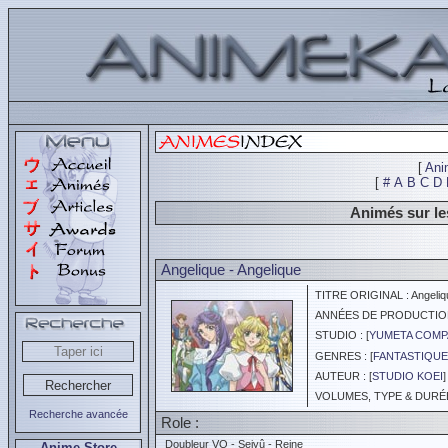
[
Ani
[
#
A
B
C
D
Animés sur le
Angelique - Angelique
TITRE ORIGINAL : Angeliqu
ANNÉES DE PRODUCTION :
STUDIO : [
YUMETA COMP
GENRES : [
FANTASTIQUE
AUTEUR : [
STUDIO KOEI
]
VOLUMES, TYPE & DURÉE 
Recherche avancée
Role :
Doubleur VO - Seiyû - Reine
Anime Store