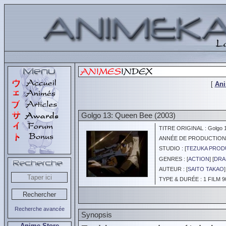
[
An
Golgo 13: Queen Bee (2003)
TITRE ORIGINAL : Golgo 1
ANNÉE DE PRODUCTION :
STUDIO : [
TEZUKA PROD
GENRES : [
ACTION
] [
DRA
AUTEUR : [
SAITO TAKAO
]
TYPE & DURÉE : 1 FILM 9
Recherche avancée
Synopsis
Anime Store