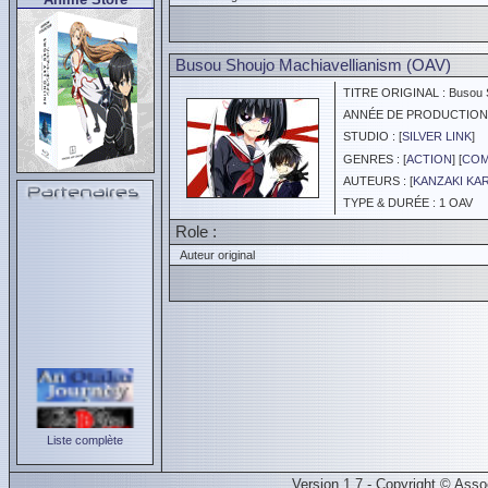
Busou Shoujo Machiavellianism (OAV)
TITRE ORIGINAL : Busou S
ANNÉE DE PRODUCTION :
STUDIO : [
SILVER LINK
]
GENRES : [
ACTION
] [
COM
AUTEURS : [
KANZAKI KA
TYPE & DURÉE : 1 OAV
Role :
Auteur original
Liste complète
Version 1.7 - Copyright © Ass