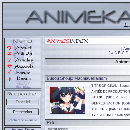
[
Ani
[
#
A
B
C
D
Animés
Busou Shoujo Machiavellianism
TITRE ORIGINAL : Busou Sh
ANNÉE DE PRODUCTION :
STUDIO : [
SILVER LINK
]
GENRES : [
ACTION
] [
COM
AUTEURS : [
KANZAKI KA
TYPE & DURÉE : Non spéci
Recherche avancée
Role :
Auteur original
Anime Store