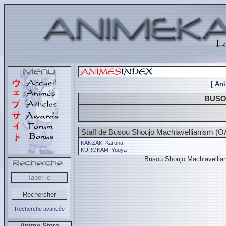
[
An
BUSO
Staff de Busou Shoujo Machiavellianism (O
KANZAKI Karuna
KUROKAMI Yuuya
Busou Shoujo Machiavelli
Recherche avancée
Anime Store