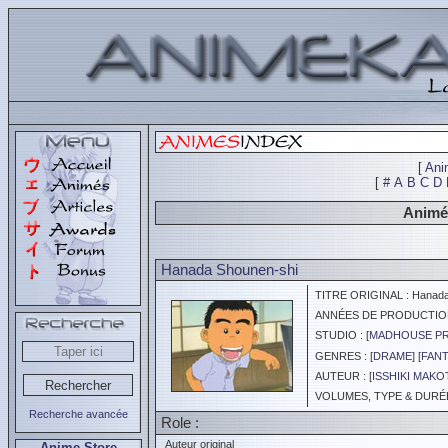
[
Ani
[
#
A
B
C
D
Animés
Hanada Shounen-shi
TITRE ORIGINAL : Hanada
ANNÉES DE PRODUCTION :
STUDIO : [
MADHOUSE P
GENRES : [
DRAME
] [
FANT
AUTEUR : [
ISSHIKI MAK
VOLUMES, TYPE & DURÉE 
Recherche avancée
Role :
Auteur original
Anime Store