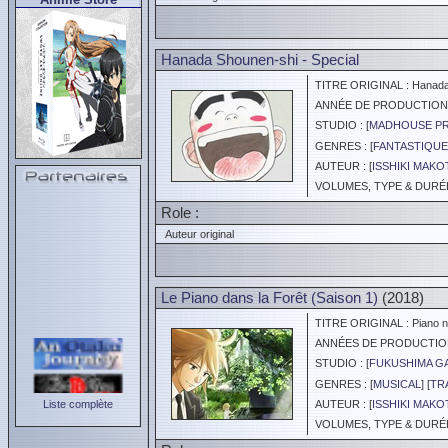
Hanada Shounen-shi - Special
TITRE ORIGINAL : Hanada S
ANNÉE DE PRODUCTION :
STUDIO : [
MADHOUSE P
GENRES : [
FANTASTIQUE
AUTEUR : [
ISSHIKI MAK
VOLUMES, TYPE & DURÉE :
Role :
Auteur original
Le Piano dans la Forêt (Saison 1)
(2018)
TITRE ORIGINAL : Piano n
ANNÉES DE PRODUCTION :
STUDIO : [
FUKUSHIMA G
GENRES : [
MUSICAL
] [
TR
Liste complète
AUTEUR : [
ISSHIKI MAK
VOLUMES, TYPE & DURÉE 