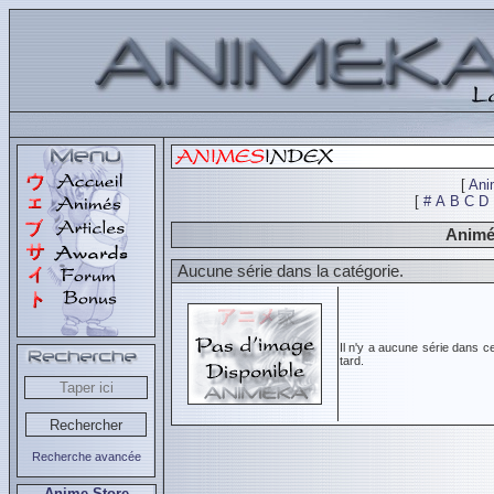
[
Ani
[
#
A
B
C
D
Animés
Aucune série dans la catégorie.
Il n'y a aucune série dans c
tard.
Recherche avancée
Anime Store