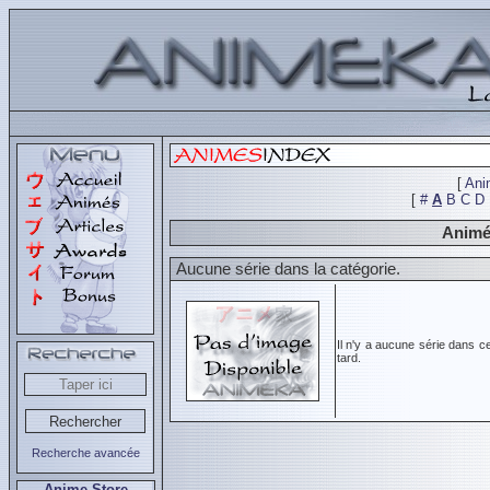
[
Ani
[
#
A
B
C
D
Animés
Aucune série dans la catégorie.
Il n'y a aucune série dans c
tard.
Recherche avancée
Anime Store