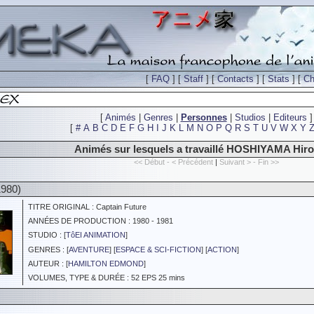
[
FAQ
] [
Staff
] [
Contacts
] [
Stats
] [
Ch
[
Animés
|
Genres
|
Personnes
|
Studios
|
Editeurs
]
[
#
A
B
C
D
E
F
G
H
I
J
K
L
M
N
O
P
Q
R
S
T
U
V
W
X
Y
Animés sur lesquels a travaillé HOSHIYAMA Hiro
<< Début - < Précédent
|
Suivant > - Fin >>
980)
TITRE ORIGINAL : Captain Future
ANNÉES DE PRODUCTION : 1980 - 1981
STUDIO : [
TôEI ANIMATION
]
GENRES : [
AVENTURE
] [
ESPACE & SCI-FICTION
] [
ACTION
]
AUTEUR : [
HAMILTON EDMOND
]
VOLUMES, TYPE & DURÉE : 52 EPS 25 mins