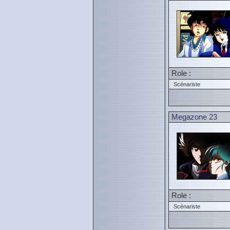
Role :
Scénariste
Megazone 23
Role :
Scénariste