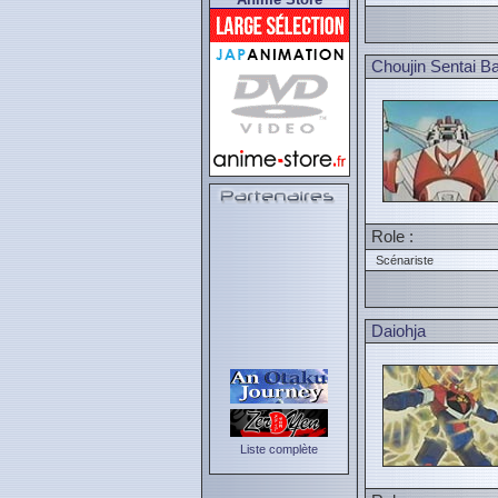
Choujin Sentai B
Role :
Scénariste
Daiohja
Liste complète