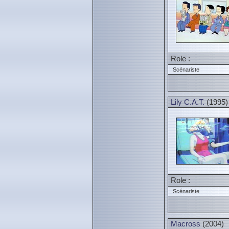
Role :
Scénariste
Lily C.A.T.
(1995)
Role :
Scénariste
Macross
(2004)