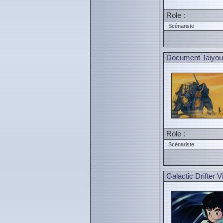
Role :
Scénariste
Document Taiyo
Role :
Scénariste
Galactic Drifter 