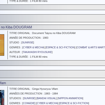
TYPE & DURÉE : 1 FILM 80 mins
u no Kiba DOUGRAM
TITRE ORIGINAL : Document Taiyou no Kiba DOUGRAM
ANNÉE DE PRODUCTION : 1983
STUDIO : [
SUNRISE
]
GENRES : [
CYBER & MECHA
] [
ESPACE & SCI-FICTION
] [
COMBAT & ARTS MART
AUTEUR : [
TAKAHASHI RYOUSUKE
]
TYPE & DURÉE : 1 FILM 80 mins
Vifam
TITRE ORIGINAL : Ginga Hyouryuu Vifam
ANNÉES DE PRODUCTION : 1983 - 1984
STUDIOS : [
SUNRISE
] [
BANDAI VISUAL
] [
NIPPON ANIMATION
]
GENRES : [
COMéDIE
] [
CYBER & MECHA
] [
ESPACE & SCI-FICTION
]