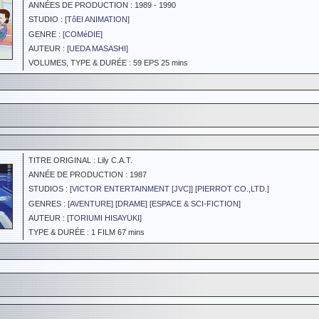
ANNÉES DE PRODUCTION : 1989 - 1990
STUDIO : [
TôEI ANIMATION
]
GENRE : [
COMéDIE
]
AUTEUR : [
UEDA MASASHI
]
VOLUMES, TYPE & DURÉE : 59 EPS 25 mins
TITRE ORIGINAL : Lily C.A.T.
ANNÉE DE PRODUCTION : 1987
STUDIOS : [
VICTOR ENTERTAINMENT [JVC]
] [
PIERROT CO.,LTD.
]
GENRES : [
AVENTURE
] [
DRAME
] [
ESPACE & SCI-FICTION
]
AUTEUR : [
TORIUMI HISAYUKI
]
TYPE & DURÉE : 1 FILM 67 mins