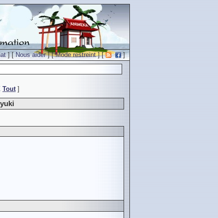
at
] [
Nous aider
] [
Mode restreint
] [
]
Z
Tout
]
yuki