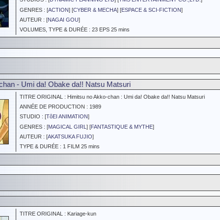
GENRES : [
ACTION
] [
CYBER & MECHA
] [
ESPACE & SCI-FICTION
]
AUTEUR : [
NAGAI GOU
]
VOLUMES, TYPE & DURÉE : 23 EPS 25 mins
chan - Umi da! Obake da!! Natsu Matsuri
TITRE ORIGINAL : Himitsu no Akko-chan : Umi da! Obake da!! Natsu Matsuri
ANNÉE DE PRODUCTION : 1989
STUDIO : [
TôEI ANIMATION
]
GENRES : [
MAGICAL GIRL
] [
FANTASTIQUE & MYTHE
]
AUTEUR : [
AKATSUKA FUJIO
]
TYPE & DURÉE : 1 FILM 25 mins
TITRE ORIGINAL : Kariage-kun