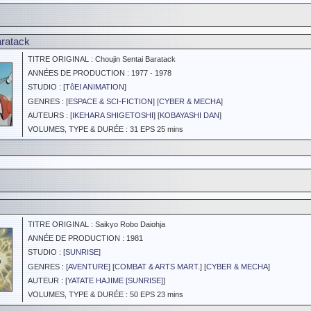
aratack
TITRE ORIGINAL : Choujin Sentai Baratack
ANNÉES DE PRODUCTION : 1977 - 1978
STUDIO : [
TôEI ANIMATION
]
GENRES : [
ESPACE & SCI-FICTION
] [
CYBER & MECHA
]
AUTEURS : [
IKEHARA SHIGETOSHI
] [
KOBAYASHI DAN
]
VOLUMES, TYPE & DURÉE : 31 EPS 25 mins
TITRE ORIGINAL : Saikyo Robo Daiohja
ANNÉE DE PRODUCTION : 1981
STUDIO : [
SUNRISE
]
GENRES : [
AVENTURE
] [
COMBAT & ARTS MART.
] [
CYBER & MECHA
]
AUTEUR : [
YATATE HAJIME [SUNRISE]
]
VOLUMES, TYPE & DURÉE : 50 EPS 23 mins