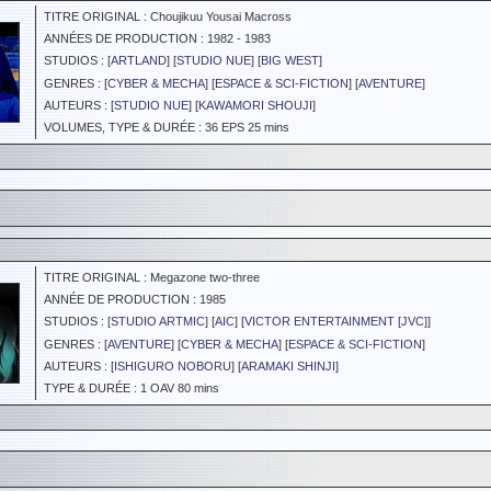
TITRE ORIGINAL : Choujikuu Yousai Macross
ANNÉES DE PRODUCTION : 1982 - 1983
STUDIOS : [
ARTLAND
] [
STUDIO NUE
] [
BIG WEST
]
GENRES : [
CYBER & MECHA
] [
ESPACE & SCI-FICTION
] [
AVENTURE
]
AUTEURS : [
STUDIO NUE
] [
KAWAMORI SHOUJI
]
VOLUMES, TYPE & DURÉE : 36 EPS 25 mins
TITRE ORIGINAL : Megazone two-three
ANNÉE DE PRODUCTION : 1985
STUDIOS : [
STUDIO ARTMIC
] [
AIC
] [
VICTOR ENTERTAINMENT [JVC]
]
GENRES : [
AVENTURE
] [
CYBER & MECHA
] [
ESPACE & SCI-FICTION
]
AUTEURS : [
ISHIGURO NOBORU
] [
ARAMAKI SHINJI
]
TYPE & DURÉE : 1 OAV 80 mins