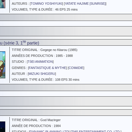
AUTEURS : [
TOMINO YOSHIYUKI
] [
YATATE HAJIME [SUNRISE]
]
VOLUMES, TYPE & DURÉE : 46 EPS 25 mins
re
 (série 3, 1
partie)
TITRE ORIGINAL : Gegege no Kitarou (1985)
ANNÉES DE PRODUCTION : 1985 - 1988
STUDIO : [
TôEI ANIMATION
]
GENRES : [
FANTASTIQUE & MYTHE
] [
COMéDIE
]
AUTEUR : [
MIZUKI SHIGERU
]
VOLUMES, TYPE & DURÉE : 108 EPS 30 mins
TITRE ORIGINAL : God Mazinger
ANNÉE DE PRODUCTION : 1984
STUDIOS : [
DYNAMIC PLANNING LTD
] [
TMS ENTERTAINMENT CO.,LTD.
]