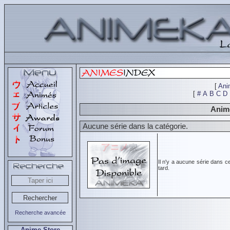
[
Ani
[
#
A
B
C
D
Animé
Aucune série dans la catégorie.
Il n'y a aucune série dans c
tard.
Recherche avancée
Anime Store