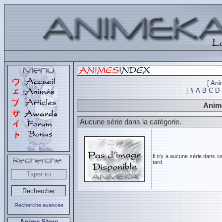
[
Ani
[
#
A
B
C
D
Animé
Aucune série dans la catégorie.
Il n'y a aucune série dans c
tard.
Recherche avancée
Anime Store