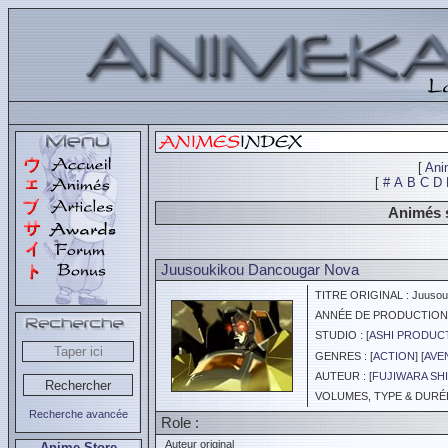
[
Ani
[
#
A
B
C
D
Animés s
Juusoukikou Dancougar Nova
TITRE ORIGINAL : Juusou
ANNÉE DE PRODUCTION :
STUDIO : [
ASHI PRODUC
GENRES : [
ACTION
] [
AVE
AUTEUR : [
FUJIWARA SH
VOLUMES, TYPE & DURÉE 
Recherche avancée
Role :
Auteur original
Anime Store