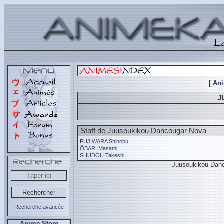
[
An
J
Staff de Juusoukikou Dancougar Nova
FUJIWARA Shinobu
ÔBARI Masami
SHUDOU Takeshi
Juusoukikou Dan
Recherche avancée
Anime Store