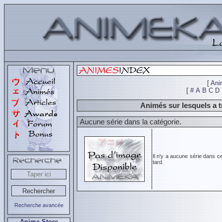
[
Ani
[
#
A
B
C
D
Animés sur lesquels a
Aucune série dans la catégorie.
Il n'y a aucune série dans c
tard.
Recherche avancée
Anime Store