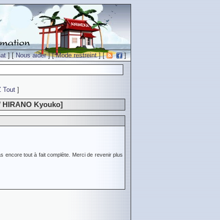
at
] [
Nous aider
] [
Mode restreint
] [
]
Z
Tout
]
 / HIRANO Kyouko]
s encore tout à fait complète. Merci de revenir plus