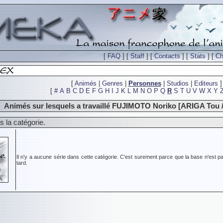
[
FAQ
] [
Staff
] [
Contacts
] [
Stats
] [
Ch
[
Animés
|
Genres
|
Personnes
|
Studios
|
Editeurs
]
[
#
A
B
C
D
E
F
G
H
I
J
K
L
M
N
O
P
Q
R
S
T
U
V
W
X
Y
Animés sur lesquels a travaillé FUJIMOTO Noriko [ARIGA Tou
 la catégorie.
Il n'y a aucune série dans cette catégorie. C'est surement parce que la base n'est pa
tard.