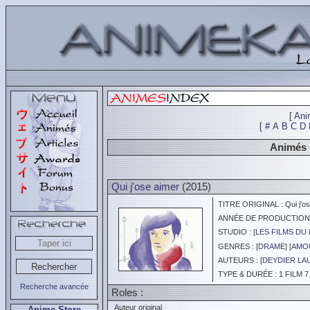
[
Ani
[
#
A
B
C
D
Animés 
Qui j'ose aimer
(2015)
TITRE ORIGINAL : Qui j'os
ANNÉE DE PRODUCTION :
STUDIO : [
LES FILMS DU
GENRES : [
DRAME
] [
AMOU
AUTEURS : [
DEYDIER LA
TYPE & DURÉE : 1 FILM 7
Recherche avancée
Roles :
Auteur original
Anime Store