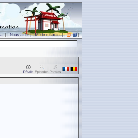
at
] [
Nous aider
] [
Mode restreint
] [
]
Détails
Episodes
Paroles