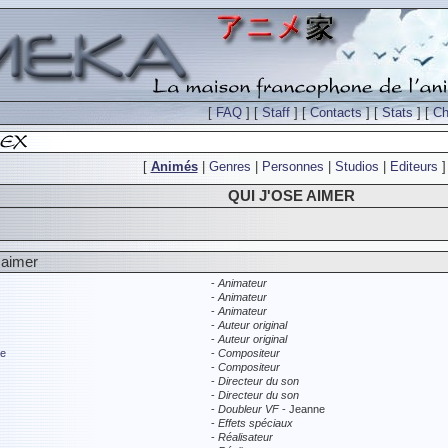
[
FAQ
] [
Staff
] [
Contacts
] [
Stats
] [
Ch
[
Animés
|
Genres
|
Personnes
|
Studios
|
Editeurs
]
QUI J'OSE AIMER
 aimer
-
Animateur
-
Animateur
-
Animateur
-
Auteur original
-
Auteur original
e
-
Compositeur
-
Compositeur
-
Directeur du son
-
Directeur du son
-
Doubleur VF
- Jeanne
-
Effets spéciaux
-
Réalisateur