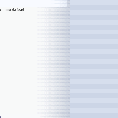
 Films du Nord
n
.