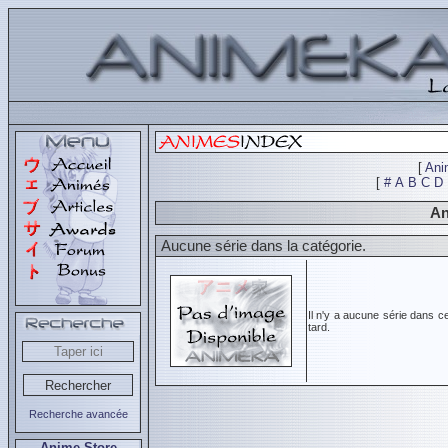
[
Ani
[
#
A
B
C
D
An
Aucune série dans la catégorie.
Il n'y a aucune série dans c
tard.
Recherche avancée
Anime Store