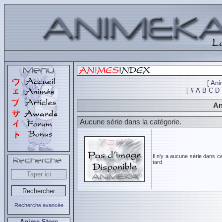
[
Ani
[
#
A
B
C
D
An
Aucune série dans la catégorie.
Il n'y a aucune série dans c
tard.
Recherche avancée
Anime Store