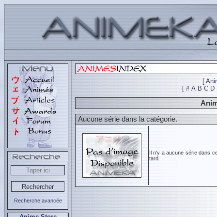
[
Ani
[
#
A
B
C
D
Anim
Aucune série dans la catégorie.
Il n'y a aucune série dans c
tard.
Recherche avancée
Anime Store