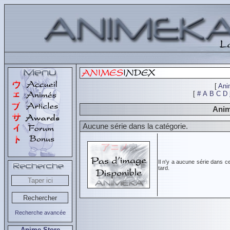
[
Ani
[
#
A
B
C
D
Anim
Aucune série dans la catégorie.
Il n'y a aucune série dans c
tard.
Recherche avancée
Anime Store