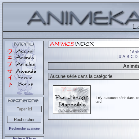
[
Ani
[
#
A
B
C
D
Animés 
Aucune série dans la catégorie.
Il n'y a aucune série dans c
tard.
Recherche avancée
Anime Store