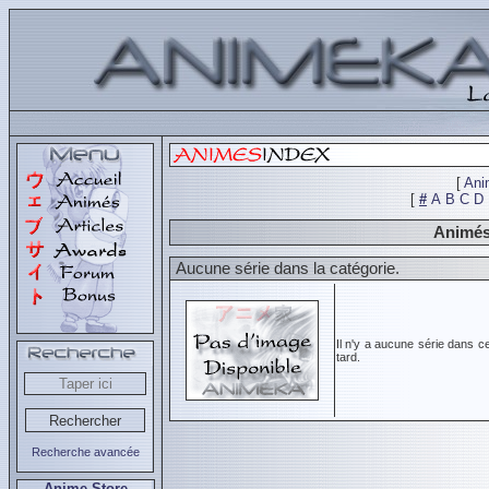
[
Ani
[
#
A
B
C
D
Animés 
Aucune série dans la catégorie.
Il n'y a aucune série dans c
tard.
Recherche avancée
Anime Store