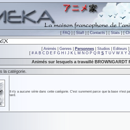
[
FAQ
] [
Staff
] [
Contacts
] [
Stats
] [
Ch
[
Animés
|
Genres
|
Personnes
|
Studios
|
Editeurs
]
[
#
A
B
C
D
E
F
G
H
I
J
K
L
M
N
O
P
Q
R
S
T
U
V
W
X
Y
Animés sur lesquels a travaillé BROWNGARDT 
 la catégorie.
Il n'y a aucune série dans cette catégorie. C'est surement parce que la base n'est pa
tard.