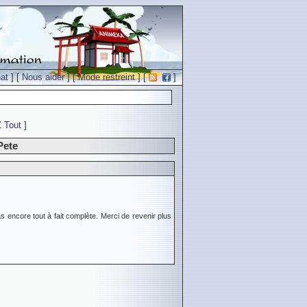
at
] [
Nous aider
] [
Mode restreint
] [
]
Z
Tout
]
Pete
s encore tout à fait complète. Merci de revenir plus