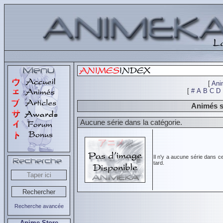
[
Ani
[
#
A
B
C
D
Animés s
Aucune série dans la catégorie.
Il n'y a aucune série dans c
tard.
Recherche avancée
Anime Store