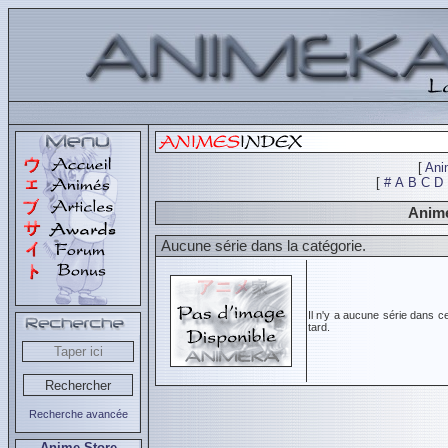
[
Ani
[
#
A
B
C
D
Animé
Aucune série dans la catégorie.
Il n'y a aucune série dans c
tard.
Recherche avancée
Anime Store