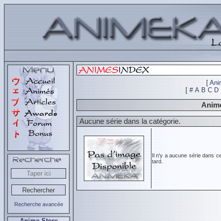
[
Ani
[
#
A
B
C
D
Animé
Aucune série dans la catégorie.
Il n'y a aucune série dans c
tard.
Recherche avancée
Anime Store