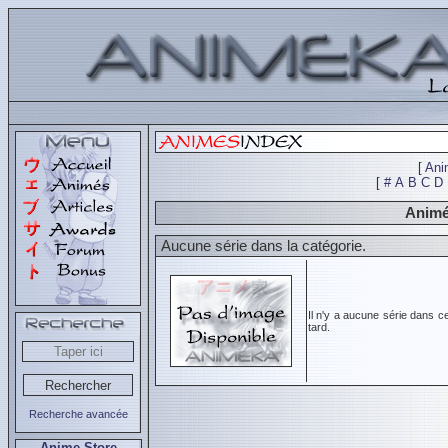
[
Ani
[
#
A
B
C
D
Animé
Aucune série dans la catégorie.
Il n'y a aucune série dans c
tard.
Recherche avancée
Anime Store