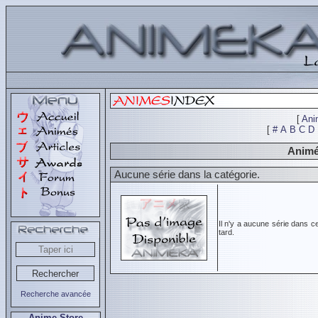
[
Ani
[
#
A
B
C
D
Animé
Aucune série dans la catégorie.
Il n'y a aucune série dans c
tard.
Recherche avancée
Anime Store