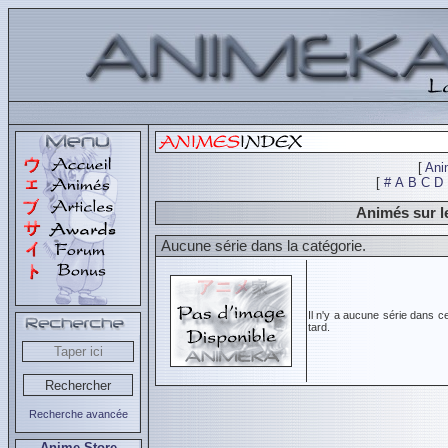
[
Ani
[
#
A
B
C
D
Animés sur l
Aucune série dans la catégorie.
Il n'y a aucune série dans c
tard.
Recherche avancée
Anime Store