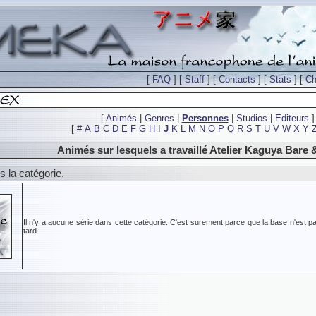
[
FAQ
] [
Staff
] [
Contacts
] [
Stats
] [
Ch
[
Animés
|
Genres
|
Personnes
|
Studios
|
Editeurs
]
[
#
A
B
C
D
E
F
G
H
I
J
K
L
M
N
O
P
Q
R
S
T
U
V
W
X
Y
Animés sur lesquels a travaillé Atelier Kaguya Bare
 la catégorie.
Il n'y a aucune série dans cette catégorie. C'est surement parce que la base n'est pa
tard.