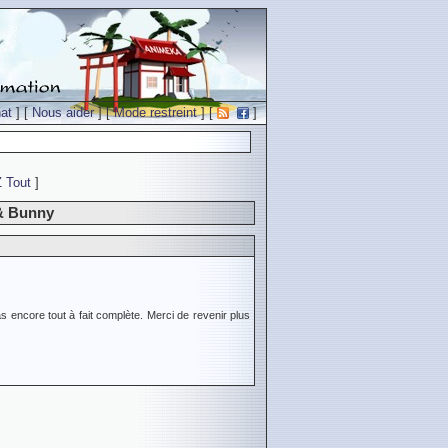
at
] [
Nous aider
] [
Mode restreint
] [
]
Z
Tout
]
 & Bunny
s encore tout à fait complète. Merci de revenir plus