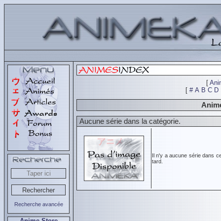
[
Ani
[
#
A
B
C
D
Animé
Aucune série dans la catégorie.
Il n'y a aucune série dans c
tard.
Recherche avancée
Anime Store