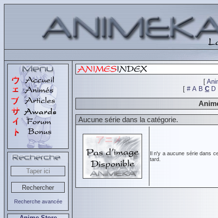
[
Ani
[
#
A
B
C
D
Animé
Aucune série dans la catégorie.
Il n'y a aucune série dans c
tard.
Recherche avancée
Anime Store