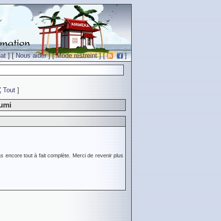
at
] [
Nous aider
] [
Mode restreint
] [
]
Z
Tout
]
fumi
s encore tout à fait complète. Merci de revenir plus