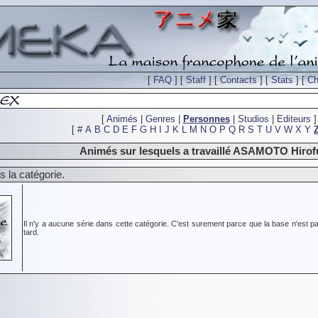
[
FAQ
] [
Staff
] [
Contacts
] [
Stats
] [
Ch
[
Animés
|
Genres
|
Personnes
|
Studios
|
Editeurs
]
[
#
A
B
C
D
E
F
G
H
I
J
K
L
M
N
O
P
Q
R
S
T
U
V
W
X
Y
Animés sur lesquels a travaillé ASAMOTO Hiro
 la catégorie.
Il n'y a aucune série dans cette catégorie. C'est surement parce que la base n'est pa
tard.