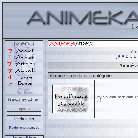
[
Ani
[
#
A
B
C
D
Animés s
Aucune série dans la catégorie.
Il n'y a aucune série dans c
tard.
Recherche avancée
Anime Store