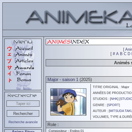
[
Ani
[
#
A
B
C
D
Animés s
Major - saison 1
(2025)
TITRE ORIGINAL : Major
ANNÉES DE PRODUCTION :
STUDIOS : [
NHK
] [
STUDIO
GENRE : [
SPORT
]
AUTEUR : [
MITSUDA TAK
VOLUMES, TYPE & DURÉE 
Recherche avancée
Role :
Compositeur - Ending 01
Anime Store