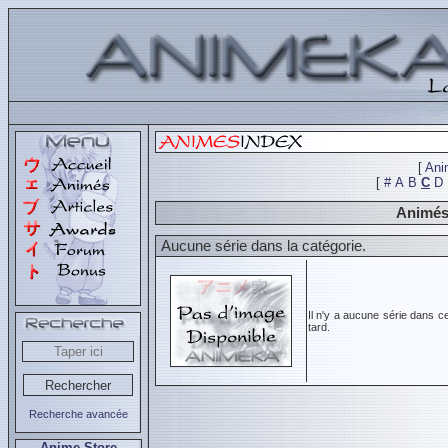
[
Ani
[
#
A
B
C
D
Animés 
Aucune série dans la catégorie.
Il n'y a aucune série dans c
tard.
Recherche avancée
Anime Store