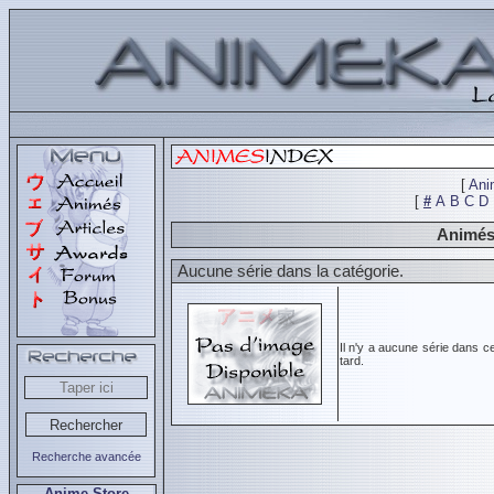
[
Ani
[
#
A
B
C
D
Animés 
Aucune série dans la catégorie.
Il n'y a aucune série dans c
tard.
Recherche avancée
Anime Store