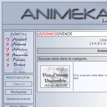
[
Ani
[
#
A
B
C
D
Animé
Aucune série dans la catégorie.
Il n'y a aucune série dans c
tard.
Recherche avancée
Anime Store