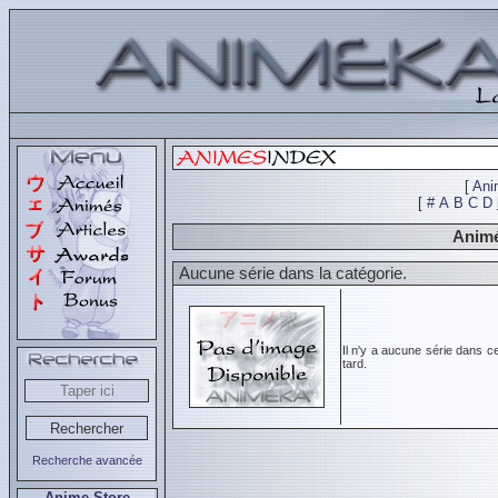
[
Ani
[
#
A
B
C
D
Animé
Aucune série dans la catégorie.
Il n'y a aucune série dans c
tard.
Recherche avancée
Anime Store