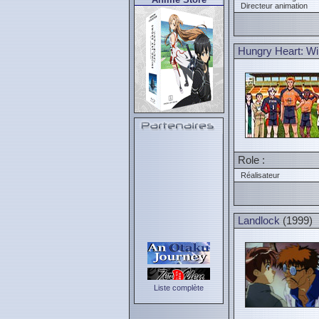
Directeur animation
Hungry Heart: Wil
Role :
Réalisateur
Landlock
(1999)
Liste complète