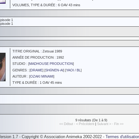
VOLUMES, TYPE & DURÉE : 6 OAV 43 mins
pisode 1
Épisode 1
TITRE ORIGINAL : Zetsuai 1989
ANNÉE DE PRODUCTION : 1992
STUDIO : [
MADHOUSE PRODUCTION
]
GENRES : [
DRAME
] [
SHôNEN-AI
] [
YAOI / BL
]
AUTEUR : [
OZAKI MINAMI
]
TYPE & DURÉE : 1 OAV 45 mins
9 résultats (De 1 à 9)
<< Début - < Précédent
|
Suivant > - Fin >>
ersion 1.7 - Copyright © Association Animeka 2002-2022 -
Termes d'utilisatio