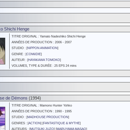
o Shichi Henge
TITRE ORIGINAL : Yamato Nadeshiko Shichi Henge
ANNÉES DE PRODUCTION : 2006 - 2007
STUDIO : [
NIPPON ANIMATION
]
GENRE : [
COMéDIE
]
AUTEUR : [
HAYAKAWA TOMOKO
]
VOLUMES, TYPE & DURÉE : 25 EPS 24 mins
use de Démons
(1994)
TITRE ORIGINAL : Mamono Hunter Yohko
ANNÉES DE PRODUCTION : 1990 - 1995
STUDIO : [
MADHOUSE PRODUCTION
]
GENRES : [
ACTION
] [
FANTASTIQUE & MYTHE
]
AUTEURS : [
MUTSUKI JUZO
] [
MARUYAMA MASAO
]