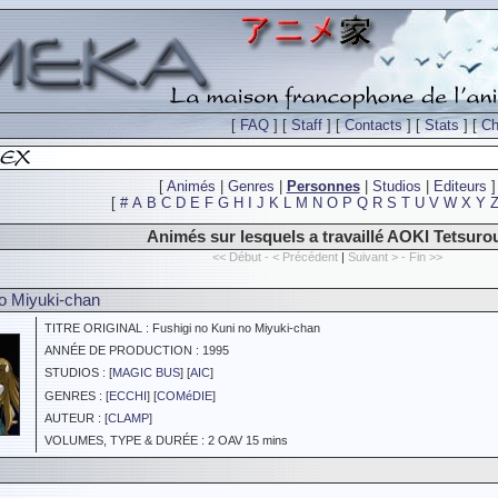
[
FAQ
] [
Staff
] [
Contacts
] [
Stats
] [
Ch
[
Animés
|
Genres
|
Personnes
|
Studios
|
Editeurs
]
[
#
A
B
C
D
E
F
G
H
I
J
K
L
M
N
O
P
Q
R
S
T
U
V
W
X
Y
Animés sur lesquels a travaillé AOKI Tetsuro
<< Début - < Précédent
|
Suivant > - Fin >>
no Miyuki-chan
TITRE ORIGINAL : Fushigi no Kuni no Miyuki-chan
ANNÉE DE PRODUCTION : 1995
STUDIOS : [
MAGIC BUS
] [
AIC
]
GENRES : [
ECCHI
] [
COMéDIE
]
AUTEUR : [
CLAMP
]
VOLUMES, TYPE & DURÉE : 2 OAV 15 mins