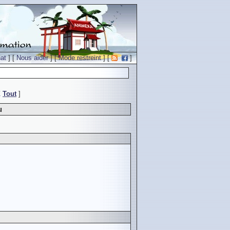
at
] [
Nous aider
] [
Mode restreint
] [
]
Z
Tout
]
u