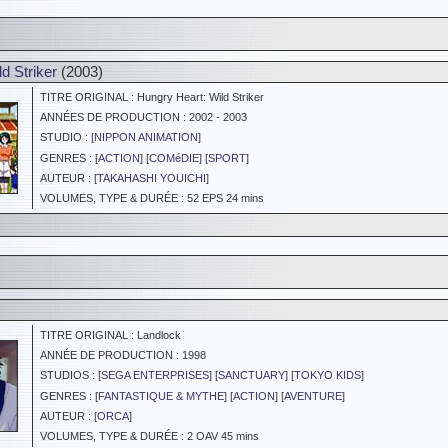
d Striker
(2003)
TITRE ORIGINAL : Hungry Heart: Wild Striker
ANNÉES DE PRODUCTION : 2002 - 2003
STUDIO : [
NIPPON ANIMATION
]
GENRES : [
ACTION
] [
COMéDIE
] [
SPORT
]
AUTEUR : [
TAKAHASHI YOUICHI
]
VOLUMES, TYPE & DURÉE : 52 EPS 24 mins
TITRE ORIGINAL : Landlock
ANNÉE DE PRODUCTION : 1998
STUDIOS : [
SEGA ENTERPRISES
] [
SANCTUARY
] [
TOKYO KIDS
]
GENRES : [
FANTASTIQUE & MYTHE
] [
ACTION
] [
AVENTURE
]
AUTEUR : [
ORCA
]
VOLUMES, TYPE & DURÉE : 2 OAV 45 mins