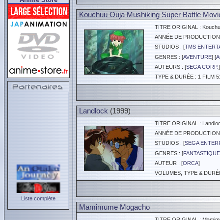
Kouchuu Ouja Mushiking Super Battle Movi
TITRE ORIGINAL : Kouchuu 
ANNÉE DE PRODUCTION :
STUDIOS : [
TMS ENTERTA
GENRES : [
AVENTURE
] [
A
AUTEURS : [
SEGA CORP.
]
TYPE & DURÉE : 1 FILM 5
Landlock
(1999)
TITRE ORIGINAL : Landlo
ANNÉE DE PRODUCTION :
STUDIOS : [
SEGA ENTER
GENRES : [
FANTASTIQUE
AUTEUR : [
ORCA
]
VOLUMES, TYPE & DURÉE 
Liste complète
Mamimume Mogacho
TITRE ORIGINAL : Mamim