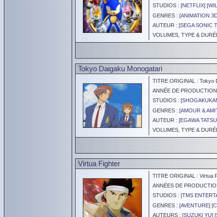
STUDIOS : [
NETFLIX
] [
WI
GENRES : [
ANIMATION 3
AUTEUR : [
SEGA SONIC 
VOLUMES, TYPE & DURÉE 
Tokyo Daigaku Monogatari
TITRE ORIGINAL : Tokyo D
ANNÉE DE PRODUCTION :
STUDIOS : [
SHOGAKUKAN
GENRES : [
AMOUR & AMI
AUTEUR : [
EGAWA TATSU
VOLUMES, TYPE & DURÉE 
Virtua Fighter
TITRE ORIGINAL : Virtua F
ANNÉES DE PRODUCTION :
STUDIOS : [
TMS ENTERTA
GENRES : [
AVENTURE
] [
C
AUTEURS : [
SUZUKI YU
] [